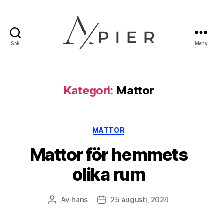
Sök
Meny
Apier.se
Kategori:
Mattor
Kategorier
MATTOR
Mattor för hemmets
olika rum
Av
hans
25 augusti, 2024
Inläggsförfattare
Inläggsdatum