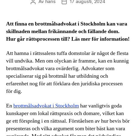
Av
hans
17 augusti, 2024
Inläggsförfattare
Inläggsdatum
Att finna en brottmålsadvokat i Stockholm kan vara
skillnaden mellan frikännande och fällande dom.
Hur går rättsprocessen till? Läs mer för information!
Att hamna i rättssalens tuffa domstolar är något de flesta
vill undvika. Men om olyckan är framme, kan en kunnig
brottmålsadvokat vara ovärderlig. Advokater som
specialiserar sig på brottmål har utbildning och
erfarenhet nog för att förklara den juridiska processen
för dig.
En
brottmålsadvokat i Stockholm
har vanligtvis goda
kunskaper om lokal rättspraxis och domare, vilket kan
ge ett försprång i en rättssal. Förståelsen av hur bevis bör
presenteras och vilka argument som biter bäst kan vara