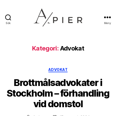
Sök
Meny
Apier.se
Kategori:
Advokat
Kategorier
ADVOKAT
Brottmålsadvokater i
Stockholm – förhandling
vid domstol