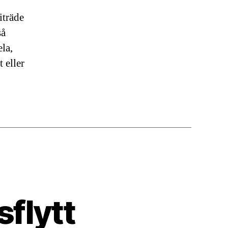
iträde
så
ela,
 eller
sflytt