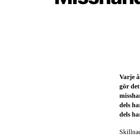
Varje å
gör det
misshan
dels ha
dels ha
Skillna