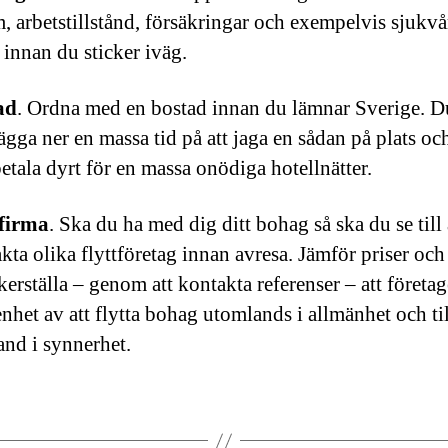
, arbetstillstånd, försäkringar och exempelvis sjukv
 innan du sticker iväg.
ad
. Ordna med en bostad innan du lämnar Sverige. Du
lägga ner en massa tid på att jaga en sådan på plats oc
betala dyrt för en massa onödiga hotellnätter.
tfirma
. Ska du ha med dig ditt bohag så ska du se till 
kta olika flyttföretag innan avresa. Jämför priser och s
äkerställa – genom att kontakta referenser – att företag
enhet av att flytta bohag utomlands i allmänhet och til
and i synnerhet.