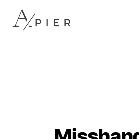
Apier.se
Misshand