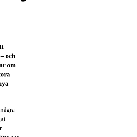
tt
 – och
lar om
tora
 nya
 några
igt
r