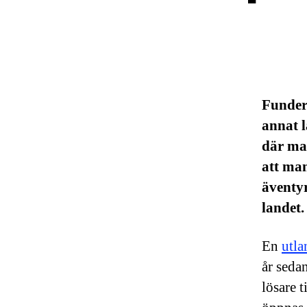
Fundera
annat l
där man
att man
äventyr
landet
En
utla
år seda
lösare t