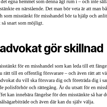
a det egna hemmet som denna ägt rum i – och inte säll
stänkte en närstående. Det man bör veta är att man b
ch som misstänkt för misshandel bör ta hjälp och anli
 så snart som möjligt.
 advokat gör skillnad
isstänkt för en misshandel som kan leda till ett fängel
u rätt till en offentlig försvarare – och även rätt att vä
advokat du vill ska försvara dig och företräda dig i 
e polisförhör och rättegång. Är du utsatt för en mis
ffet kan innebära fängelse för den misstänkte så har d
 målsägarbiträde och även där kan du själv välja.