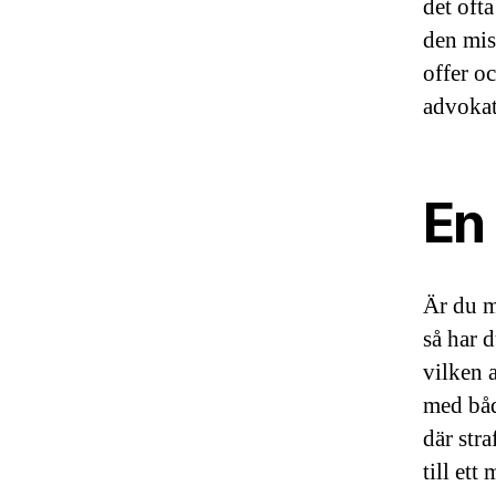
det oft
den mis
offer o
advokat
En
Är du m
så har d
vilken 
med båd
där stra
till ett