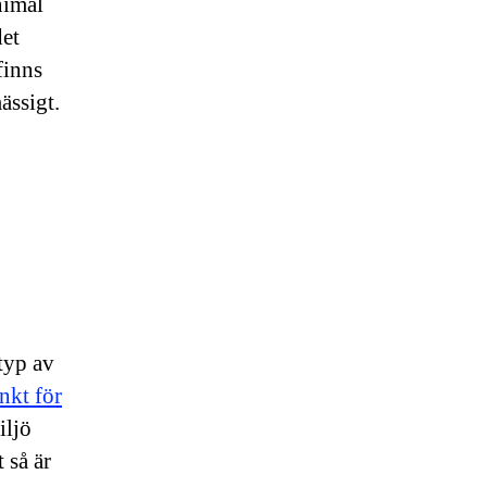
nimal
det
finns
mässigt.
typ av
nkt för
iljö
 så är