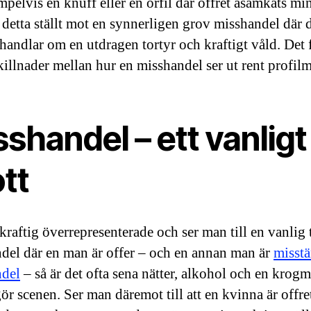
pelvis en knuff eller en örfil där offret åsamkats mi
 detta ställt mot en synnerligen grov misshandel där 
 handlar om en utdragen tortyr och kraftigt våld. Det 
killnader mellan hur en misshandel ser ut rent profil
shandel – ett vanligt
ott
kraftig överrepresenterade och ser man till en vanlig 
del där en man är offer – och en annan man är
misstä
ndel
– så är det ofta sena nätter, alkohol och en krogm
r scenen. Ser man däremot till att en kvinna är offret