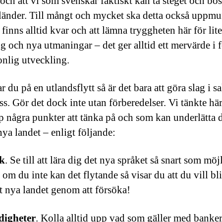
och att vi som svenskar faktiskt kan ta steget och bos
 länder. Till mångt och mycket ska detta också uppmu
finns alltid kvar och att lämna tryggheten här för lit
g och nya utmaningar – det ger alltid ett mervärde i 
onlig utveckling.
 du på en utlandsflytt så är det bara att göra slag i s
oss. Gör det dock inte utan förberedelser. Vi tänkte hä
p några punkter att tänka på och som kan underlätta d
 nya landet – enligt följande:
k
. Se till att lära dig det nya språket så snart som möjl
om du inte kan det flytande så visar du att du vill bli
t nya landet genom att försöka!
igheter
. Kolla alltid upp vad som gäller med banker