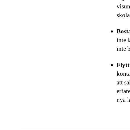
visum
skola
Bost
inte 
inte 
Flyt
konta
att s
erfar
nya l