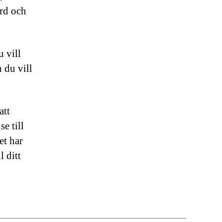
ård och
 vill
h du vill
att
e till
et har
l ditt