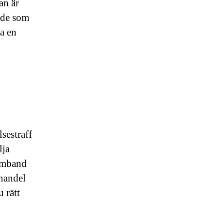
an är
åde som
ta en
sestraff
lja
samband
shandel
u rätt