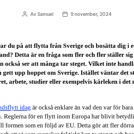
Av
Samuel
9 november, 2024
Inläggsförfattare
Inläggsdatum
r du på att flytta från Sverige och bosätta dig i e
and? Detta är en fråga som fler och fler ställer sig
 också ser att många tar steget. Vilket inte hand
 gett upp hoppet om Sverige. Istället väntar det s
et, arbete, studier eller exempelvis kärleken i det
.
ndsflytt idag
är också enklare än vad den var för bara
n. Reglerna för en flytt inom Europa har blivit betydl
ill formen som en följd av EU. Detta gör att fler dörra