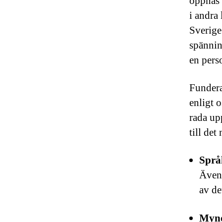
öppnas 
i andra
Sverige 
spännin
en pers
Funderar
enligt 
rada up
till det
Språ
Även 
av de
Mynd