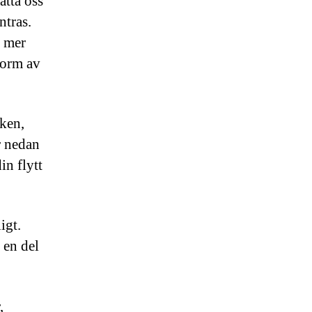
ätta oss
ntras.
e mer
form av
aken,
r nedan
in flytt
igt.
 en del
,