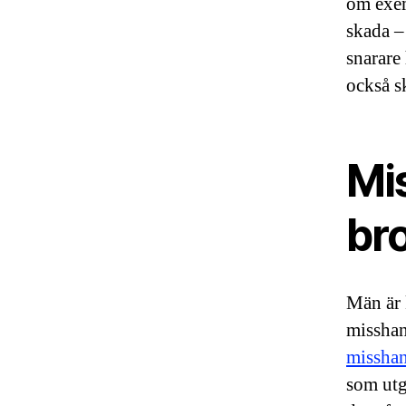
om exem
skada –
snarare
också s
Mis
br
Män är 
misshan
missha
som utgö