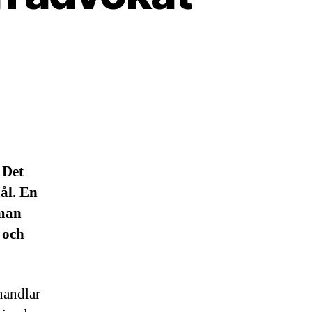
 Det
mål. En
 man
 och
handlar