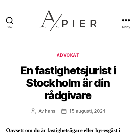
Sök
Meny
Apier.se
Kategorier
ADVOKAT
En fastighetsjurist i
Stockholm är din
rådgivare
Av
hans
15 augusti, 2024
Inläggsförfattare
Inläggsdatum
Oavsett om du är fastighetsägare eller hyresgäst i