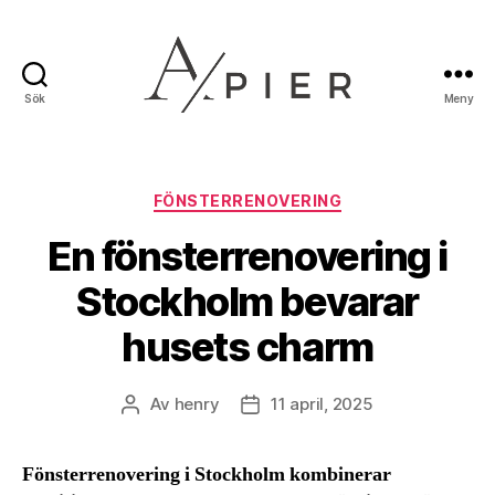
Sök
Meny
Apier.se
Kategorier
FÖNSTERRENOVERING
En fönsterrenovering i
Stockholm bevarar
husets charm
Av
henry
11 april, 2025
Inläggsförfattare
Inläggsdatum
Fönsterrenovering i Stockholm kombinerar