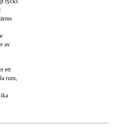
gt tycks
t
värms
de
er av
r ett
lla rum,
lika