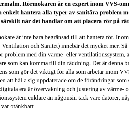
ermalm. Rörmokaren är en expert inom VVS-om
 enkelt hantera alla typer av sanitära problem 
, särskilt när det handlar om att placera rör på rät
okare är inte bara begränsad till att hantera rör. In
 Ventilation och Sanitet) innebär det mycket mer. S
för problem med din värme- eller ventilationssystem, ä
re som kan komma till din räddning. Det är denna b
ns som gör det viktigt för alla som arbetar inom VV
en att hålla sig uppdaterade om de förändringar som s
digitala era är övervakning och justering av värme- 
tionssystem enklare än någonsin tack vare datorer, n
 var otänkbart.