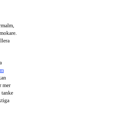
rmalm,
rmokare.
llera
a
lm
kan
är mer
d tanke
ktiga