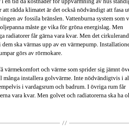
r i en tid då kostnader för uppvärmning av hus ständi
 att rädda klimatet är det också nödvändigt att fasa u
ingen av fossila bränslen. Vattenburna system som 
oljepanna måste ge vika för gröna energislag. Men
iga radiatorer får gärna vara kvar. Men det cirkuleran
 i dem ska värmas upp av en värmepump. Installation
mpar görs av rörmokare.
 få värmekomfort och värme som sprider sig jämnt öve
ll många installera golvvärme. Inte nödvändigtvis i a
mpelvis i vardagsrum och badrum. I övriga rum får
rerna vara kvar. Men golvet och radiatorerna ska ha o