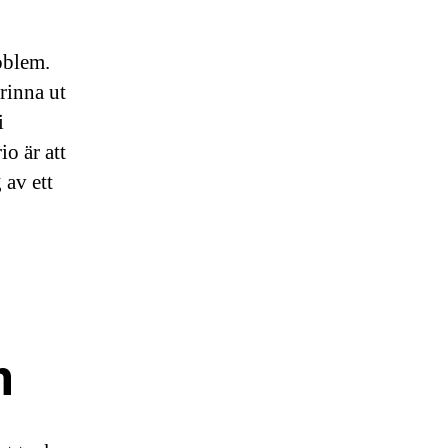
oblem.
 rinna ut
i
o är att
 av ett
m