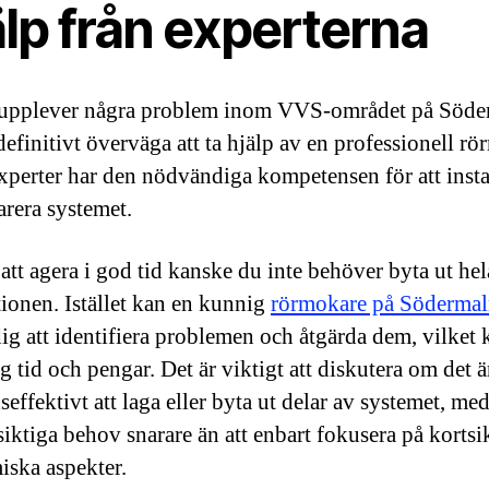
lp från experterna
upplever några problem inom VVS-området på Söde
definitivt överväga att ta hjälp av en professionell rö
xperter har den nödvändiga kompetensen för att insta
arera systemet.
tt agera i god tid kanske du inte behöver byta ut hel
ationen. Istället kan en kunnig
rörmokare på Söderma
dig att identifiera problemen och åtgärda dem, vilket 
g tid och pengar. Det är viktigt att diskutera om det 
effektivt att laga eller byta ut delar av systemet, me
siktiga behov snarare än att enbart fokusera på kortsi
ska aspekter.