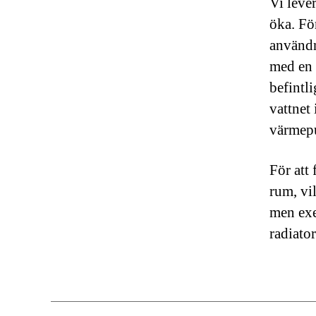
Vi leve
öka. För
användn
med en 
befintl
vattnet
värmepu
För att
rum, vi
men exe
radiato