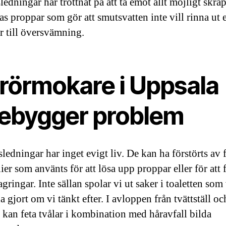
edningar har tröttnat på att ta emot allt möjligt skräp
as proppar som gör att smutsvatten inte vill rinna ut 
er till översvämning.
 rörmokare i Uppsala
rebygger problem
ledningar har inget evigt liv. De kan ha förstörts av 
er som använts för att lösa upp proppar eller för att 
agringar. Inte sällan spolar vi ut saker i toaletten som 
a gjort om vi tänkt efter. I avloppen från tvättställ oc
 kan feta tvålar i kombination med håravfall bilda