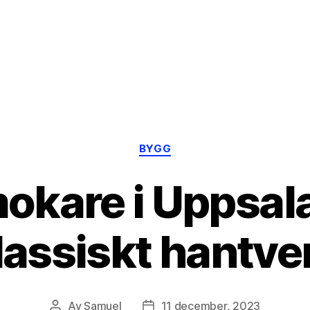
Kategorier
BYGG
okare i Uppsala 
lassiskt hantve
Av
Samuel
11 december, 2023
Inläggsförfattare
Inläggsdatum