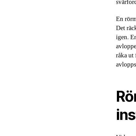
svårfor
En rörm
Det räck
igen. En
avloppe
råka ut
avlopps
Rö
in