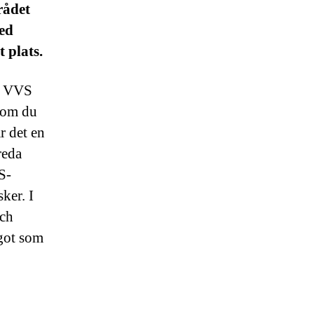
rådet
med
t plats.
om VVS
å om du
r det en
reda
S-
ker. I
och
ågot som