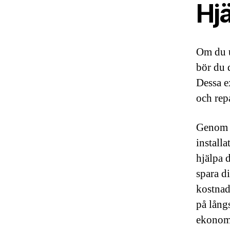
Hjä
Om du 
bör du 
Dessa e
och rep
Genom a
install
hjälpa 
spara di
kostnads
på lång
ekonomi