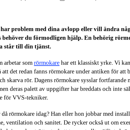
ar problem med dina avlopp eller vill ändra någ
s behöver du förmodligen hjälp. En behörig rörm
 står till din tjänst.
m arbetar som
rörmokare
har ett klassiskt yrke. Vi ka
å att det redan fanns rörmokare under antiken för att b
ch skarva rör. Dagens rörmokare sysslar fortfarande
men deras palett av uppgifter har breddats och inte sä
de för VVS-tekniker.
 då rörmokare idag? Han eller hon jobbar med install
e, ventilation och sanitet. De rycker också ut om ex