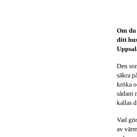
Om du h
ditt hu
Uppsala
Den so
säkra p
kröka o
sådant 
kallas 
Vad gör
av värm