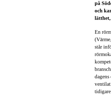
på Söd
och kan
lätthet
En rörm
(Värme,
står in
rörmoka
kompete
bransch
dagens 
ventila
tidigare