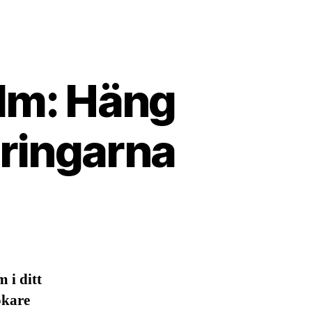
lm: Häng
dringarna
m i ditt
okare