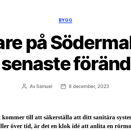
Kategorier
BYGG
re på Söderma
 senaste förän
Av
Samuel
8 december, 2023
Inläggsförfattare
Inläggsdatum
 kommer till att säkerställa att ditt sanitära syste
ler över tid, är det en klok idé att anlita en rörm