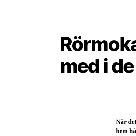
Rörmoka
med i de
När det
hem hål