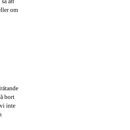
 så att
eller om
frätande
få bort
vi inte
h