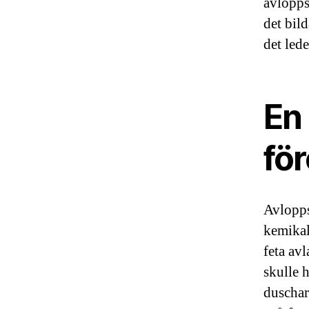
avloppsl
det bild
det led
En
fö
Avlopps
kemikali
feta avl
skulle h
duschar