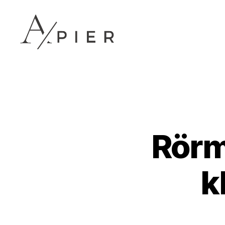
Apier.se
Rörm
k