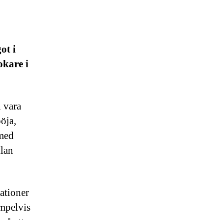
ot i
okare i
n vara
öja,
 med
llan
ationer
empelvis