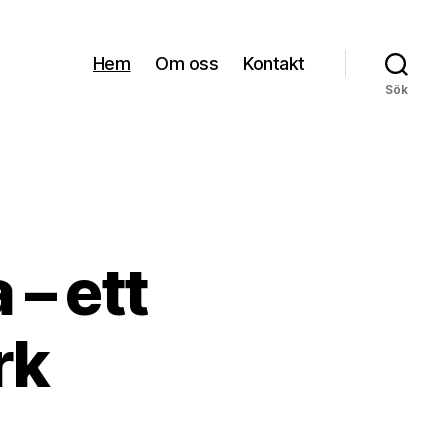
Hem
Om oss
Kontakt
Sök
– ett
rk