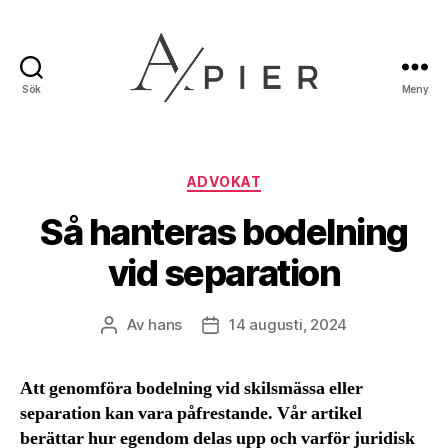
Sök
Meny
Apier.se
Kategorier
ADVOKAT
Så hanteras bodelning
vid separation
Av
hans
14 augusti, 2024
Inläggsförfattare
Inläggsdatum
Att genomföra bodelning vid skilsmässa eller
separation kan vara påfrestande. Vår artikel
berättar hur egendom delas upp och varför juridisk